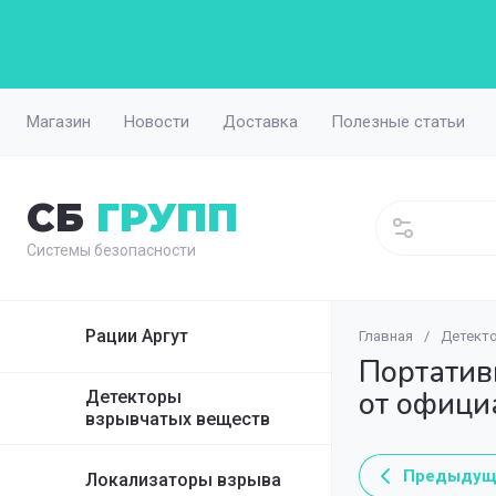
Магазин
Новости
Доставка
Полезные статьи
СБ
ГРУПП
Системы безопасности
Рации Аргут
Главная
/
Детект
Металлодетект
Палки резинов
Бронежилеты 
Счетчики посе
Глушилки сотов
Inter-M 6000-я 
Портатив
SmartScan руч
от офици
Детекторы
Счетчики посе
Подавители БПЛ
Inter-M Усили
взрывчатых веществ
Блокпост мета
Inter-M Громко
Сфинкс металл
Предыдущ
Локализаторы взрыва