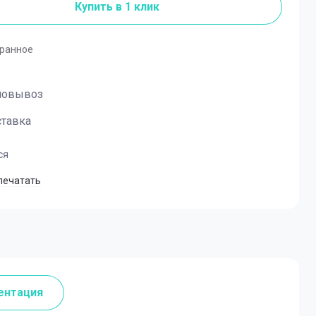
Купить в 1 клик
бранное
мовывоз
тавка
ся
печатать
ентация