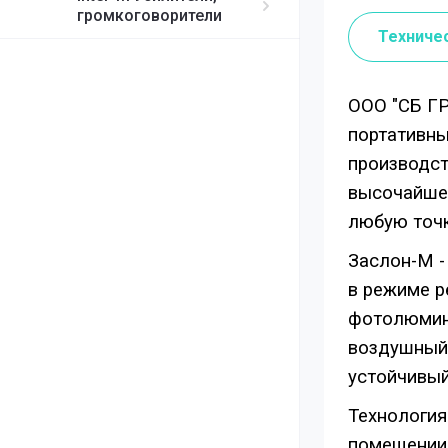
громкоговорители
Техниче
ООО "СБ Г
портативны
производс
высочайшег
любую точк
Заслон-М -
в режиме р
фотолюмине
воздушный 
устойчивый
Технология
помещении,