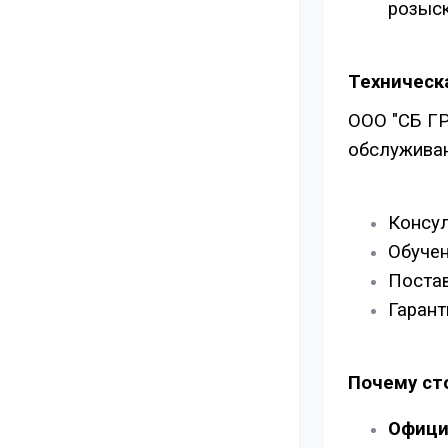
розыск
Техническ
ООО "СБ ГР
обслуживан
Консул
Обучен
Постав
Гарант
Почему ст
Офици