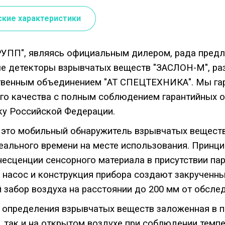
ские характеристики
РУПП", являясь официальным дилером, рада пред
е детекторы взрывчатых веществ "ЗАСЛОН-М", ра
твенным объединением "АТ СПЕЦТЕХНИКА". Мы гар
о качества с полным соблюдением гарантийных об
у Российской Федерации.
 это мобильный обнаружитель взрывчатых вещест
еального времени на месте использования. Принци
сценции сенсорного материала в присутствии па
насос и конструкция прибора создают закрученны
 забор воздуха на расстоянии до 200 мм от обсле
 определения взрывчатых веществ заложенная в п
 так и на открытом воздухе при соблюдении темпе