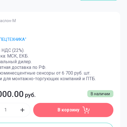
текторы арочные
етекторы арочные
аслон-М
екторы арочные
текторы арочные
СПЕЦТЕХНИКА"
с НДС (22%).
зка: МСК, ЕКБ.
иальный дилер.
атная доставка по РФ.
юминесцентные сенсоры от 6 700 руб. шт.
и для монтажно-торгующих компаний и ПТБ.
000.00
руб.
В наличии
В корзину