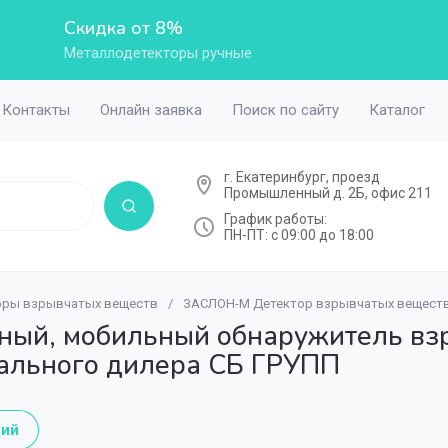
Скидка от 8%
Металлодетекторы ручные
Контакты
Онлайн заявка
Поиск по сайту
Каталог
г. Екатеринбург, проезд
Промышленный д. 2Б, офис 211
График работы:
ПН-ПТ: с 09:00 до 18:00
оры взрывчатых веществ
/
ЗАСЛОН-М Детектор взрывчатых вещест
оры ручные
ые ПР
Сфера
тителей Трафик
ой связи
серия
Металлодетекторы
Наручники БРС
Бронешлемы Альф
Счетчики посетит
Обнаружители БПЛ
Inter-M Микрофонн
ный, мобильный обнаружитель вз
ные металлодетекторы
Блокпост металло
ального дилера СБ ГРУПП
тителей Кондор
А, дронов
тели мощности трансляционные
Inter-M Усилители
ллодетекторы ручные
Гвоздика металло
говорители
Доп. оборудование 
одетекторы ручные
SmartScan металл
ий