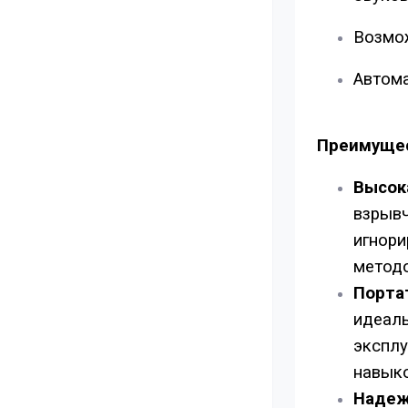
Возмож
Автома
Преимущес
Высок
взрывч
игнори
методо
Порта
идеаль
эксплу
навыко
Надеж