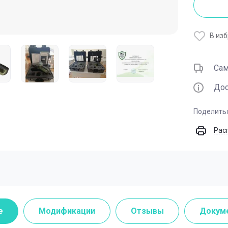
В из
Са
Дос
Поделить
Рас
е
Модификации
Отзывы
Докум