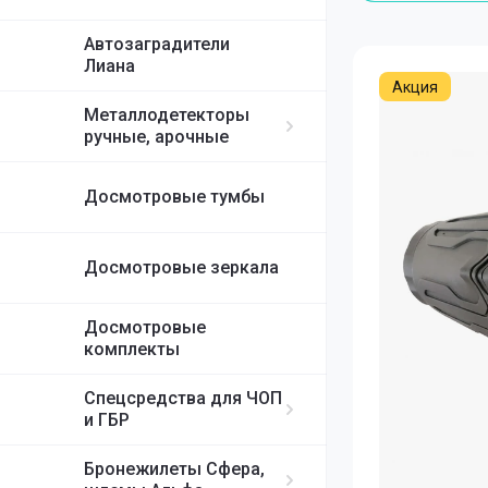
Inter-M Громко
Garrett металл
Автозаградители
Inter-M Громко
Лиана
Inter-M Громко
Акция
Металлодетекторы
ручные, арочные
Досмотровые тумбы
Досмотровые зеркала
Досмотровые
комплекты
Спецсредства для ЧОП
и ГБР
Бронежилеты Сфера,