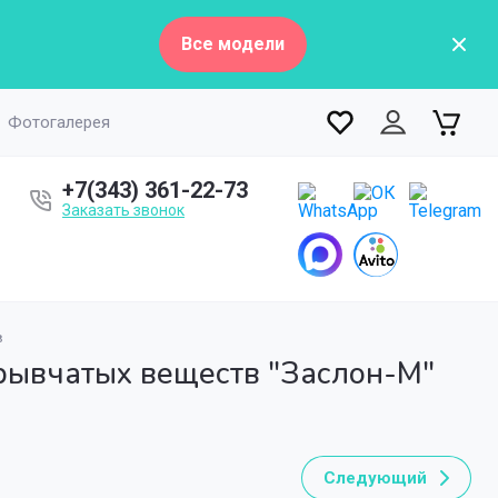
Все модели
Фотогалерея
+7(343) 361-22-73
Заказать звонок
в
 арочные
а
елей SM COUNTER
А
ые панели
рывчатых веществ "Заслон-М"
детекторы арочные
 мощности настольные
детекторы арочные
Inter-M
одетекторы арочные
Следующий