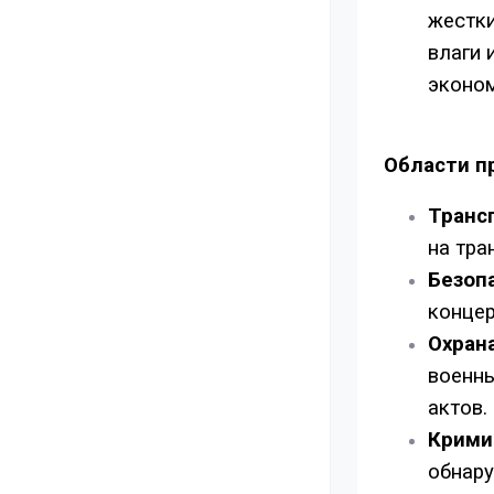
жестки
влаги 
эконом
Области п
Транс
на тра
Безоп
концер
Охран
военны
актов.
Крими
обнару